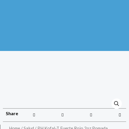
Share
Home
/
Salud
/ PH Kofal-T Fuerte Rojo 2oz Pomada