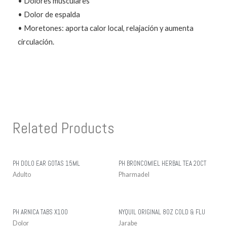
• Dolores musculares
• Dolor de espalda
• Moretones: aporta calor local, relajación y aumenta
circulación.
Related Products
PH DOLO EAR GOTAS 15ML
PH BRONCOMIEL HERBAL TEA 20CT
Adulto
Pharmadel
PH ARNICA TABS X100
NYQUIL ORIGINAL 8OZ COLD & FLU
Dolor
Jarabe