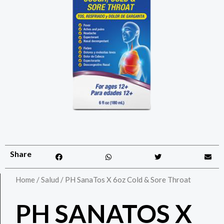
Share
Home
/
Salud
/ PH SanaTos X 6oz Cold & Sore Throat
PH SANATOS X