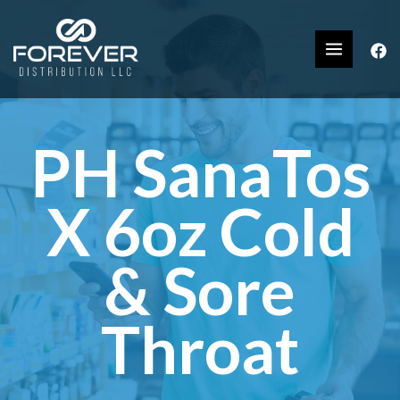
PH SanaTos
X 6oz Cold
& Sore
Throat